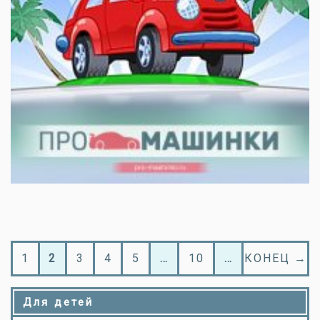
1
2
3
4
5
…
10
…
КОНЕЦ →
Для детей