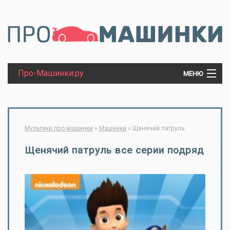
Про-Машинки.ру
МЕНЮ
МАШИНКИ
Мультики про машинки
»
Машинки
»
Щенячий патруль
ТРАКТОРЫ
Щенячий патруль все серии подряд
ПАРОВОЗЫ
ТАНКИ