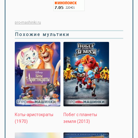
pro-mashinki.ru
Похожие мультики
Коты-аристократы
Побег с планеты
(1970)
земля (2013)