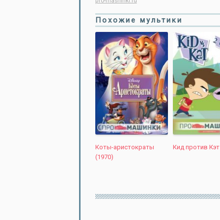
pro-mashinki.ru
Похожие мультики
Коты-аристократы
Кид против Кэт
(1970)