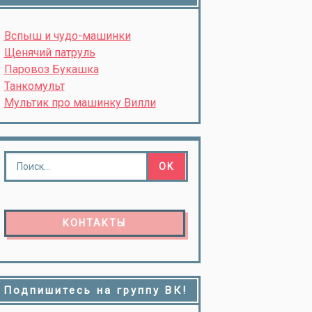
Вспыш и чудо-машинки
Щенячий патруль
Паровоз Букашка
Танкомульт
Мультик про машинку Вилли
КОНТАКТЫ
Подпишитесь на группу ВК!