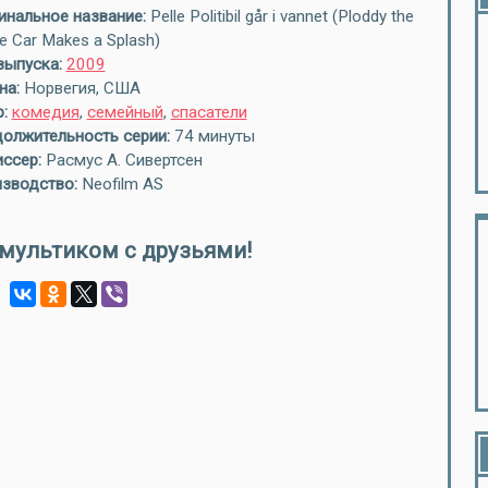
инальное название:
Pelle Politibil går i vannet (Ploddy the
ce Car Makes a Splash)
выпуска:
2009
на:
Норвегия, США
:
комедия
,
семейный
,
спасатели
олжительность серии:
74 минуты
ссер:
Расмус А. Сивертсен
зводство:
Neofilm AS
мультиком с друзьями!