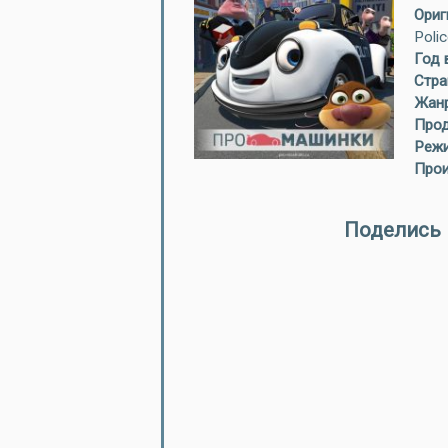
Ориг
Poli
Год 
Стра
Жанр
Прод
Режи
Прои
Поделись 