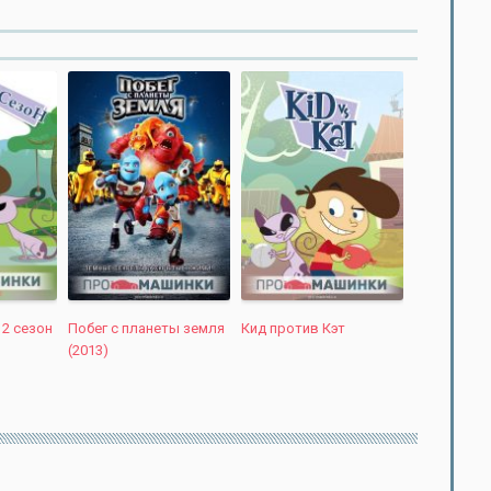
 2 сезон
Побег с планеты земля
Кид против Кэт
(2013)