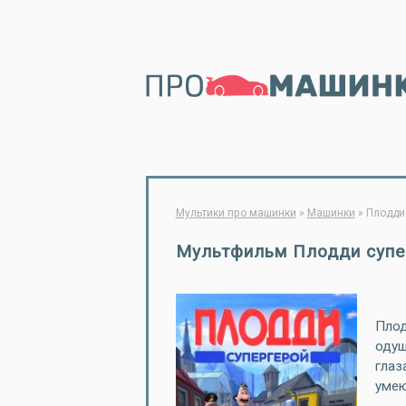
Мультики про машинки
»
Машинки
»
Плодди 
Мультфильм Плодди супе
Плод
одуш
глаз
умею