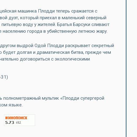
ицейская машинка Плодди теперь сражается с
вой дуэт, который приехал в маленький северный
 питьевую воду у жителей. Братья Барсуки сливают
е населению города в убийственную летнюю жару.
 другом выдрой Одой Плодди раскрывает секретный
то будет долгая и драматическая битва, прежде чем
ательно договориться с экологическими
631)
ь полнометражный мультик «Плодди супергерой
ком языке.