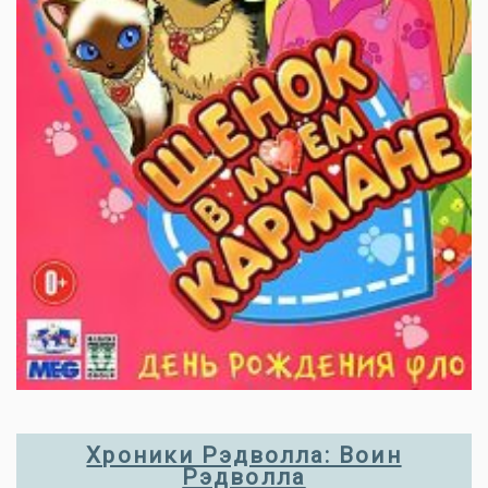
Хроники Рэдволла: Воин
Рэдволла