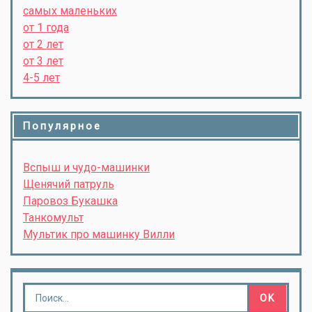
самых маленьких
от 1 года
от 2 лет
от 3 лет
4-5 лет
Популярное
Вспыш и чудо-машинки
Щенячий патруль
Паровоз Букашка
Танкомульт
Мультик про машинку Вилли