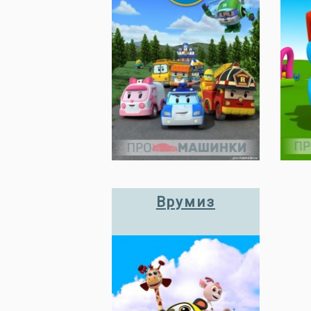
Врумиз