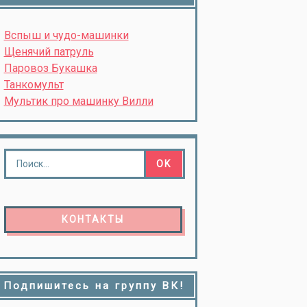
Вспыш и чудо-машинки
Щенячий патруль
Паровоз Букашка
Танкомульт
Мультик про машинку Вилли
КОНТАКТЫ
Подпишитесь на группу ВК!