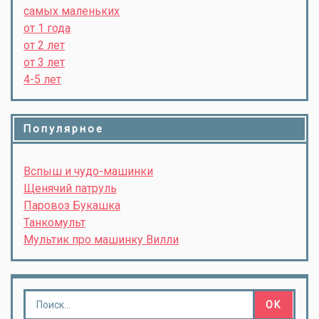
самых маленьких
от 1 года
от 2 лет
от 3 лет
4-5 лет
Популярное
Вспыш и чудо-машинки
Щенячий патруль
Паровоз Букашка
Танкомульт
Мультик про машинку Вилли