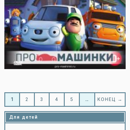
1
2
3
4
5
…
КОНЕЦ →
Для детей