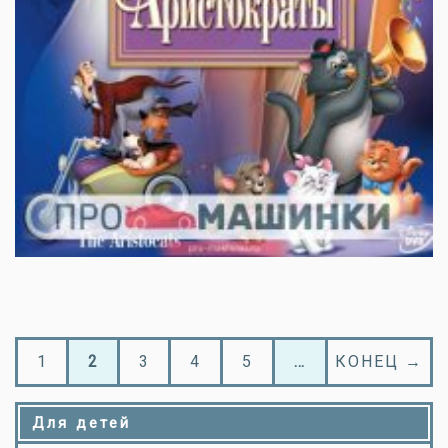
1
2
3
4
5
…
КОНЕЦ →
Для детей